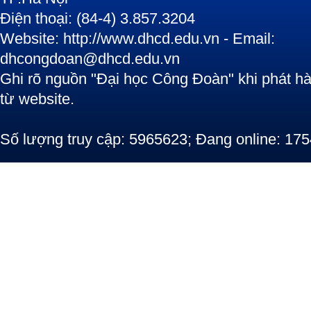
Điện thoại: (84-4) 3.857.3204
Website: http://www.dhcd.edu.vn - Email:
dhcongdoan@dhcd.edu.vn
Ghi rõ nguồn "Đại học Công Đoàn" khi phát hàn
từ website.
Số lượng truy cập: 5965623; Đang online: 175