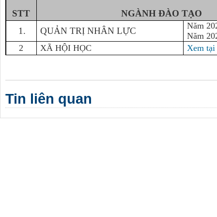
STT
NGÀNH ĐÀO TẠO
Năm 20
1.
QUẢN TRỊ NHÂN LỰC
Năm 20
2
XÃ HỘI HỌC
Xem tại
Tin liên quan