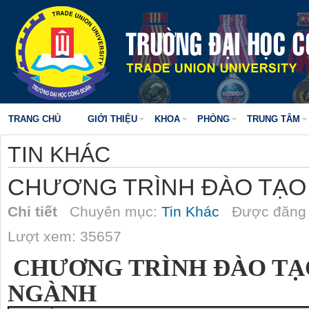
TRANG CHỦ
GIỚI THIỆU
KHOA
PHÒNG
TRUNG TÂM
TIN KHÁC
CHƯƠNG TRÌNH ĐÀO TẠO 
Chi tiết
Chuyên mục:
Tin Khác
Được đăng 
Lượt xem: 35657
CHƯƠNG TRÌNH ĐÀO TẠO
NGÀNH