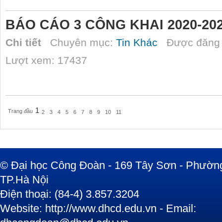
BÁO CÁO 3 CÔNG KHAI 2020-20
Chi tiết
Chuyên mục:
Tin Khác
Được đăng 
Lượt xem: 17437
1
Trang đầu
2
3
4
5
6
7
8
9
10
11
© Đại học Công Đoàn - 169 Tây Sơn - Phường
TP.Hà Nội
Điện thoại: (84-4) 3.857.3204
Website: http://www.dhcd.edu.vn - Email: