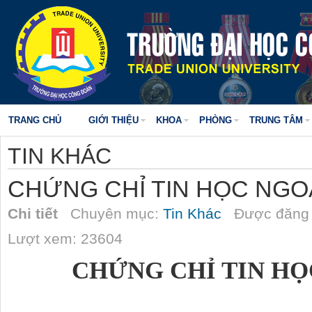
TRANG CHỦ
GIỚI THIỆU
KHOA
PHÒNG
TRUNG TÂM
TIN KHÁC
CHỨNG CHỈ TIN HỌC NGO
Chi tiết
Chuyên mục:
Tin Khác
Được đăng 
Lượt xem: 23604
CHỨNG CHỈ TIN HỌ