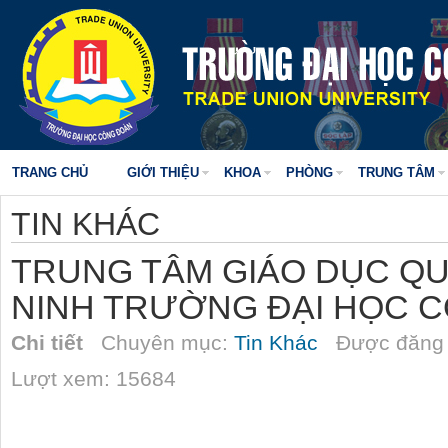
TRANG CHỦ
GIỚI THIỆU
KHOA
PHÒNG
TRUNG TÂM
TIN KHÁC
TRUNG TÂM GIÁO DỤC Q
NINH TRƯỜNG ĐẠI HỌC 
Chi tiết
Chuyên mục:
Tin Khác
Được đăng 
Lượt xem: 15684