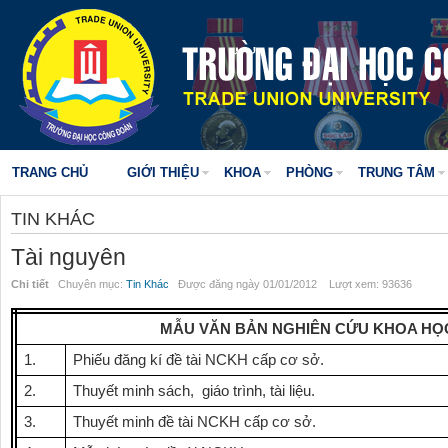
TRANG CHỦ
GIỚI THIỆU
KHOA
PHÒNG
TRUNG TÂM
TIN KHÁC
Tài nguyên
Chi tiết
Chuyên mục:
Tin Khác
Được đăng ngày 01/01/2012 Lượt xem: 93636
MẪU VĂN BẢN NGHIÊN CỨU KHOA HỌ
1.
Phiếu đăng kí đề tài NCKH cấp cơ sở.
2.
Thuyết minh sách, giáo trình, tài liệu.
3.
Thuyết minh đề tài NCKH cấp cơ sở.