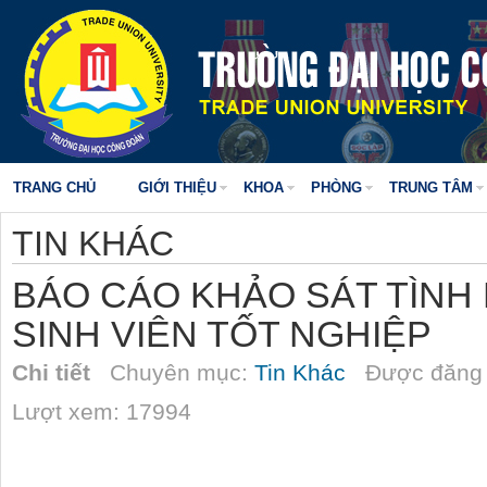
TRANG CHỦ
GIỚI THIỆU
KHOA
PHÒNG
TRUNG TÂM
TIN KHÁC
BÁO CÁO KHẢO SÁT TÌNH 
SINH VIÊN TỐT NGHIỆP
Chi tiết
Chuyên mục:
Tin Khác
Được đăng 
Lượt xem: 17994