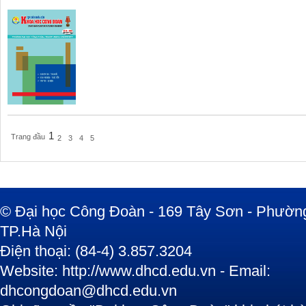
1
Trang đầu
2
3
4
5
© Đại học Công Đoàn - 169 Tây Sơn - Phường
TP.Hà Nội
Điện thoại: (84-4) 3.857.3204
Website: http://www.dhcd.edu.vn - Email:
dhcongdoan@dhcd.edu.vn