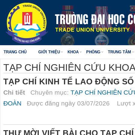
TRANG CHỦ
GIỚI THIỆU
KHOA
PHÒNG
TRUNG TÂM
TẠP CHÍ NGHIÊN CỨU KHO
TẠP CHÍ KINH TẾ LAO ĐỘNG SỐ
Chi tiết
Chuyên mục:
TẠP CHÍ NGHIÊN C
ĐOÀN
Được đăng ngày 03/07/2026 Lượt x
THƯ MỜI VIẾT BÀI CHO TẠP CH