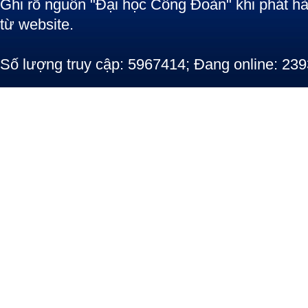
Ghi rõ nguồn "Đại học Công Đoàn" khi phát hàn
từ website.
Số lượng truy cập: 5967414; Đang online: 239