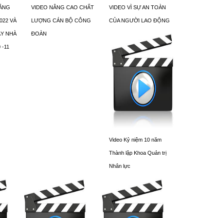
IẢNG
VIDEO NÂNG CAO CHẤT
VIDEO VÌ SỰ AN TOÀN
022 VÀ
LƯỢNG CÁN BỘ CÔNG
CỦA NGƯỜI LAO ĐỘNG
Y NHÀ
ĐOÀN
 -11
Video Kỷ niệm 10 năm
Thành lập Khoa Quản trị
Nhân lực