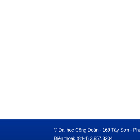
© Đại học Công Đoàn - 169 Tây Sơn - Ph
Điện thoại: (84-4) 3.857.3204